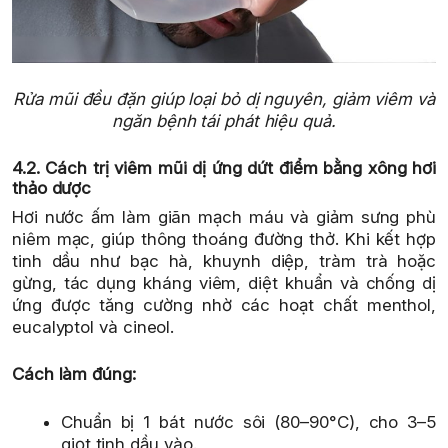
Rửa mũi đều đặn giúp loại bỏ dị nguyên, giảm viêm và
ngăn bệnh tái phát hiệu quả.
4.2. Cách trị viêm mũi dị ứng dứt điểm bằng xông hơi
thảo dược
Hơi nước ấm làm giãn mạch máu và giảm sưng phù
niêm mạc, giúp thông thoáng đường thở. Khi kết hợp
tinh dầu như bạc hà, khuynh diệp, tràm trà hoặc
gừng, tác dụng kháng viêm, diệt khuẩn và chống dị
ứng được tăng cường nhờ các hoạt chất menthol,
eucalyptol và cineol.
Cách làm đúng:
Chuẩn bị 1 bát nước sôi (80–90°C), cho 3–5
giọt tinh dầu vào.