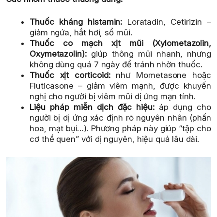
Thuốc kháng histamin:
Loratadin, Cetirizin –
giảm ngứa, hắt hơi, sổ mũi.
Thuốc co mạch xịt mũi (Xylometazolin,
Oxymetazolin):
giúp thông mũi nhanh, nhưng
không dùng quá 7 ngày để tránh nhờn thuốc.
Thuốc xịt corticoid:
như Mometasone hoặc
Fluticasone – giảm viêm mạnh, được khuyến
nghị cho người bị viêm mũi dị ứng mạn tính.
Liệu pháp miễn dịch đặc hiệu:
áp dụng cho
người bị dị ứng xác định rõ nguyên nhân (phấn
hoa, mạt bụi…). Phương pháp này giúp “tập cho
cơ thể quen” với dị nguyên, hiệu quả lâu dài.