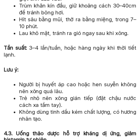
Trùm khăn kín đầu, giữ khoảng cách 30–40cm
để tránh bỏng hơi.
Hít sâu bằng mũi, thở ra bằng miệng, trong 7–
10 phút.
Lau khô mặt, tránh ra gió ngay sau khi xông.
Tần suất:
3–4 lần/tuần, hoặc hàng ngày khi thời tiết
lạnh.
Lưu ý:
Người bị huyết áp cao hoặc hen suyễn không
nên xông quá lâu.
Trẻ nhỏ nên xông gián tiếp (đặt chậu nước
cách xa tầm tay).
Không dùng tinh dầu kém chất lượng, có hương
nhân tạo.
4.3. Uống thảo dược hỗ trợ kháng dị ứng, giảm
histamin tự nhiên