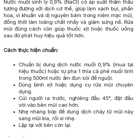
Nước muối sinh lý 0,9% (NaCl) có áp suất thẩm thấu
tương đương với dịch cơ thể, giúp làm sạch bụi, phấn
hoa, vi khuẩn và dị nguyên bám trong niêm mạc mũi,
đồng thời làm loãng chất nhầy và giảm sưng nề. Rửa
mũi đúng cách còn giúp thuốc xịt hoặc thuốc uống
sau đó phát huy hiệu quả tốt hơn.
Cách thực hiện chuẩn:
Chuẩn bị dung dịch nước muối 0,9% (mua tại
hiệu thuốc) hoặc tự pha 1 thìa cà phê muối tinh
trong 500ml nước ấm đun sôi để nguội.
Dùng bình xịt hoặc dụng cụ rửa mũi chuyên
dụng.
Cúi người ra trước, nghiêng đầu 45°, đặt đầu
vòi vào bên mũi cao hơn.
Nhẹ nhàng bóp để dung dịch chảy từ mũi này
sang mũi kia, rồi xì nhẹ.
Lặp lại với bên còn lại.