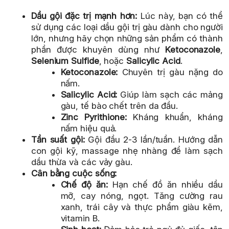
Dầu gội đặc trị mạnh hơn:
Lúc này, bạn có thể
sử dụng các loại dầu gội trị gàu dành cho người
lớn, nhưng hãy chọn những sản phẩm có thành
phần được khuyên dùng như
Ketoconazole
,
Selenium Sulfide
, hoặc
Salicylic Acid
.
Ketoconazole:
Chuyên trị gàu nặng do
nấm.
Salicylic Acid:
Giúp làm sạch các mảng
gàu, tế bào chết trên da đầu.
Zinc Pyrithione:
Kháng khuẩn, kháng
nấm hiệu quả.
Tần suất gội:
Gội đầu 2-3 lần/tuần. Hướng dẫn
con gội kỹ, massage nhẹ nhàng để làm sạch
dầu thừa và các vảy gàu.
Cân bằng cuộc sống:
Chế độ ăn:
Hạn chế đồ ăn nhiều dầu
mỡ, cay nóng, ngọt. Tăng cường rau
xanh, trái cây và thực phẩm giàu kẽm,
vitamin B.