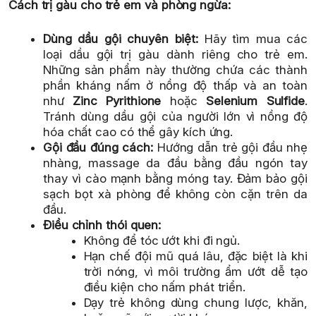
Cách trị gàu cho trẻ em và phòng ngừa:
Dùng dầu gội chuyên biệt:
Hãy tìm mua các
loại dầu gội trị gàu dành riêng cho trẻ em.
Những sản phẩm này thường chứa các thành
phần kháng nấm ở nồng độ thấp và an toàn
như
Zinc Pyrithione
hoặc
Selenium Sulfide
.
Tránh dùng dầu gội của người lớn vì nồng độ
hóa chất cao có thể gây kích ứng.
Gội đầu đúng cách:
Hướng dẫn trẻ gội đầu nhẹ
nhàng, massage da đầu bằng đầu ngón tay
thay vì cào mạnh bằng móng tay. Đảm bảo gội
sạch bọt xà phòng để không còn cặn trên da
đầu.
Điều chỉnh thói quen:
Không để tóc ướt khi đi ngủ.
Hạn chế đội mũ quá lâu, đặc biệt là khi
trời nóng, vì môi trường ẩm ướt dễ tạo
điều kiện cho nấm phát triển.
Dạy trẻ không dùng chung lược, khăn,