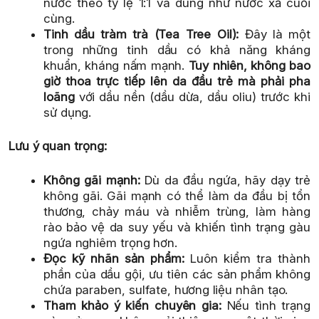
nước theo tỷ lệ 1:1 và dùng như nước xả cuối
cùng.
Tinh dầu tràm trà (Tea Tree Oil):
Đây là một
trong những tinh dầu có khả năng kháng
khuẩn, kháng nấm mạnh.
Tuy nhiên, không bao
giờ thoa trực tiếp lên da đầu trẻ mà phải pha
loãng
với dầu nền (dầu dừa, dầu oliu) trước khi
sử dụng.
Lưu ý quan trọng:
Không gãi mạnh:
Dù da đầu ngứa, hãy dạy trẻ
không gãi. Gãi mạnh có thể làm da đầu bị tổn
thương, chảy máu và nhiễm trùng, làm hàng
rào bảo vệ da suy yếu và khiến tình trạng gàu
ngứa nghiêm trọng hơn.
Đọc kỹ nhãn sản phẩm:
Luôn kiểm tra thành
phần của dầu gội, ưu tiên các sản phẩm không
chứa paraben, sulfate, hương liệu nhân tạo.
Tham khảo ý kiến chuyên gia:
Nếu tình trạng