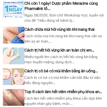
Chỉ còn 1 ngày! Dược phẩm Meracine cùng
Pharmalink tổ...
Ngày 1/8/2026, Đón chờ Workshop trực tuyến với
chủ đề “Hiểu đúng về bệnh lý...
Cách chữa mùi hôi vùng kín khi mang thai
Cách chữa mùi hôi vùng kín khi mang thai cần ưu
tiên sự an toàn,...
Cách trị hết hôi vùng kín an toàn chị em...
Nhiều người tìm cách trị hết hôi vùng kín bằng
mẹo truyền miệng, dung dịch...
Cách trị cô bé có mùi khắm bằng ăn uống...
Cách trị cô bé có mùi khắm cần bắt đầu từ việc
hiểu đúng nguyên...
Top 6 cách làm hết viêm nhiễm phụ khoa an...
Cách làm hết viêm nhiễm phụ khoa cần dựa trên
nguyên nhân gây bệnh, mức...