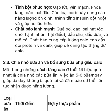
Tinh bột phức hợp:
Gạo lứt, yến mạch, khoai
lang, các loại đậu. Các loại carb này cung cấp
năng lượng ổn định, tránh tăng insulin đột ngột
và giúp no lâu hơn.
Chất béo lành mạnh:
Quả bơ, các loại hạt (óc
chó, hạnh nhân, hạt điều), dầu oliu, dầu dừa, và
mỡ cá. Chất béo cung cấp lượng calo cao gấp
đôi protein và carb, giúp dễ dàng tạo thặng dư
calo.
2.3. Chia nhỏ bữa ăn và bổ sung bữa phụ giàu calo
Một trong những
cách tăng cân ở tuổi 14
hiệu quả
nhất là chia nhỏ các bữa ăn. Việc ăn 5-6 bữa/ngày
giúp dạ dày không bị quá tải và đảm bảo cơ thể liên
tục nhận được năng lượng.
Loại
bữa
Thời điểm
Gợi ý thực phẩm
ăn