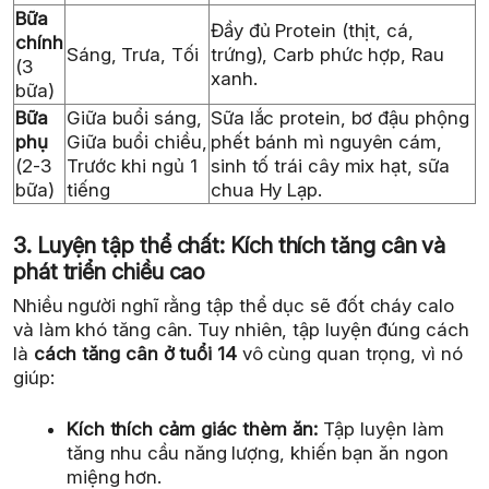
Bữa
Đầy đủ Protein (thịt, cá,
chính
Sáng, Trưa, Tối
trứng), Carb phức hợp, Rau
(3
xanh.
bữa)
Bữa
Giữa buổi sáng,
Sữa lắc protein, bơ đậu phộng
phụ
Giữa buổi chiều,
phết bánh mì nguyên cám,
(2-3
Trước khi ngủ 1
sinh tố trái cây mix hạt, sữa
bữa)
tiếng
chua Hy Lạp.
3. Luyện tập thể chất: Kích thích tăng cân và
phát triển chiều cao
Nhiều người nghĩ rằng tập thể dục sẽ đốt cháy calo
và làm khó tăng cân. Tuy nhiên, tập luyện đúng cách
là
cách tăng cân ở tuổi 14
vô cùng quan trọng, vì nó
giúp:
Kích thích cảm giác thèm ăn:
Tập luyện làm
tăng nhu cầu năng lượng, khiến bạn ăn ngon
miệng hơn.