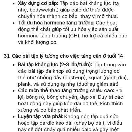
Xây dựng cơ bắp:
Tập các bài kháng lực (tạ
nhẹ, bodyweight) giúp calo dư thừa được
chuyển hóa thành cơ bắp, thay vì mỡ thừa.
Tối ưu hóa hormone tăng trưởng:
Các hoạt
động thể chất giúp tối ưu hóa việc sản xuất
hormone tăng trưởng (GH), hỗ trợ cả chiều cao
và khối lượng cơ.
3.1. Các bài tập lý tưởng cho việc tăng cân ở tuổi 14
Bài tập kháng lực (2-3 lần/tuần):
Tập trung vào
các bài tập đa khớp sử dụng trọng lượng cơ
thể như chống đẩy (push-up), squat (gánh đùi),
plank, và sử dụng tạ nhẹ (dưới sự giám sát).
Các môn thể thao tăng trưởng chiều cao:
Bơi
lội, bóng rổ, bóng chuyền, đạp xe. Duy trì các
hoạt động này giúp kéo dài cơ thể, kích thích
xương và cơ bắp phát triển.
Luyện tập vừa phải:
Không nên tập quá sức
hoặc tập cardio kéo dài (chạy bộ dài), vì điều
này sẽ đốt cháy quá nhiều calo và gây mệt