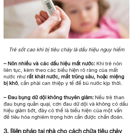
Trẻ sốt cao khi bị tiêu chảy là dấu hiệu nguy hiểm
– Nôn nhiều và các dấu hiệu mất nước:
Khi trẻ nôn
liên tục, kèm theo các biểu hiện rõ ràng của mất
nước như
rất khát nước, mắt trũng sâu, hoặc miệng
bị khô
, cần phải can thiệp y tế để bù nước kịp thời.
– Đau bụng dữ dội không thuyên giảm:
Nếu trẻ than
đau bụng quằn quại, cơn đau dữ dội và không có dấu
hiệu giảm bớt, đây có thể là biểu hiện của một vấn
đề tiêu hóa nghiêm trọng hơn cần được chẩn đoán.
3. Biện pháp tại nhà cho cách chữa tiêu chảy