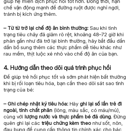
giúp hệ miễn dịch phục hồi tốt hơn. Đồng thời, hạn
chế vận động mạnh để đường ruột được nghỉ ngơi,
tránh bị kích ứng thêm.
– Từ từ trở lại chế độ ăn bình thường:
Sau khi tình
trạng tiêu chảy đã giảm rõ rệt, khoảng 48–72 giờ khi
phân gần như đã trở lại bình thường, hãy bắt đầu dần
dần bổ sung thêm các thực phẩm dễ tiêu khác như
rau mềm, thịt luộc xé nhỏ vào chế độ ăn của bạn.
4. Hướng dẫn theo dõi quá trình phục hồi
Để giúp trẻ hồi phục tốt và sớm phát hiện bất thường
khi bị rối loạn tiêu hóa, bạn cần theo dõi sát sao tình
trạng của bé:
– Ghi chép nhật ký tiêu hóa:
Hãy
ghi lại số lần trẻ đi
ngoài, tính chất phân
(lỏng, màu sắc, có máu/mủ),
cùng với
lượng nước và thực phẩm bé đã dùng
. Đừng
quên ghi lại các
triệu chứng kèm theo
như sốt, nôn,
đau bụng để cung cấp thông tin chính xác cho bác