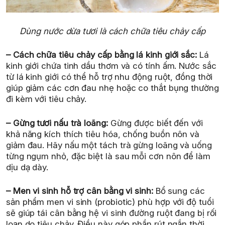
Dùng nước dừa tươi là cách chữa tiêu chảy cấp
– Cách chữa tiêu chảy cấp bằng lá kinh giới sắc:
Lá
kinh giới chứa tinh dầu thơm và có tính ấm. Nước sắc
từ lá kinh giới có thể hỗ trợ nhu động ruột, đồng thời
giúp giảm các cơn đau nhẹ hoặc co thắt bụng thường
đi kèm với tiêu chảy.
– Gừng tươi nấu trà loãng:
Gừng được biết đến với
khả năng kích thích tiêu hóa, chống buồn nôn và
giảm đau. Hãy nấu một tách trà gừng loãng và uống
từng ngụm nhỏ, đặc biệt là sau mỗi cơn nôn để làm
dịu dạ dày.
– Men vi sinh hỗ trợ cân bằng vi sinh:
Bổ sung các
sản phẩm men vi sinh (probiotic) phù hợp với độ tuổi
sẽ giúp tái cân bằng hệ vi sinh đường ruột đang bị rối
loạn do tiêu chảy. Điều này góp phần rút ngắn thời