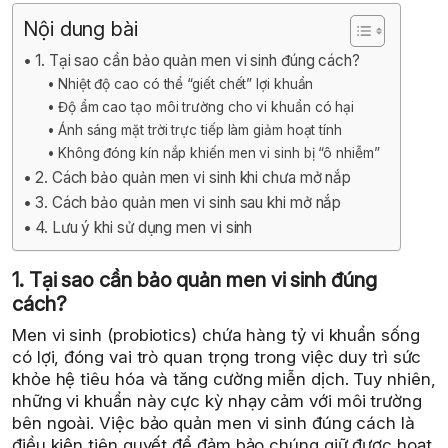
Nội dung bài
1. Tại sao cần bảo quản men vi sinh đúng cách?
Nhiệt độ cao có thể “giết chết” lợi khuẩn
Độ ẩm cao tạo môi trường cho vi khuẩn có hại
Ánh sáng mặt trời trực tiếp làm giảm hoạt tính
Không đóng kín nắp khiến men vi sinh bị “ô nhiễm”
2. Cách bảo quản men vi sinh khi chưa mở nắp
3. Cách bảo quản men vi sinh sau khi mở nắp
4. Lưu ý khi sử dụng men vi sinh
1. Tại sao cần bảo quản men vi sinh đúng
cách?
Men vi sinh (probiotics) chứa hàng tỷ vi khuẩn sống
có lợi, đóng vai trò quan trọng trong việc duy trì sức
khỏe hệ tiêu hóa và tăng cường miễn dịch. Tuy nhiên,
những vi khuẩn này cực kỳ nhạy cảm với môi trường
bên ngoài. Việc bảo quản men vi sinh đúng cách là
điều kiện tiên quyết để đảm bảo chúng giữ được hoạt