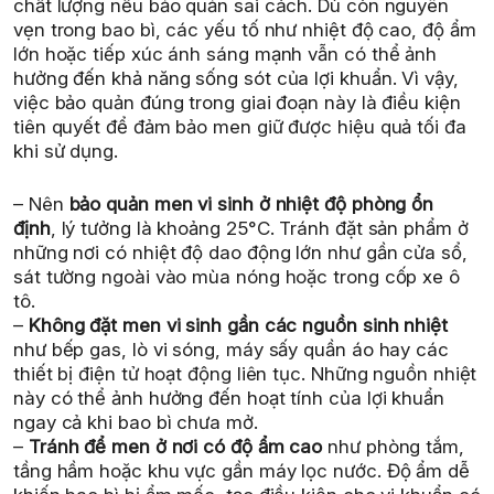
chất lượng nếu bảo quản sai cách. Dù còn nguyên
vẹn trong bao bì, các yếu tố như nhiệt độ cao, độ ẩm
lớn hoặc tiếp xúc ánh sáng mạnh vẫn có thể ảnh
hưởng đến khả năng sống sót của lợi khuẩn. Vì vậy,
việc bảo quản đúng trong giai đoạn này là điều kiện
tiên quyết để đảm bảo men giữ được hiệu quả tối đa
khi sử dụng.
– Nên
bảo quản men vi sinh ở nhiệt độ phòng ổn
định
, lý tưởng là khoảng 25°C. Tránh đặt sản phẩm ở
những nơi có nhiệt độ dao động lớn như gần cửa sổ,
sát tường ngoài vào mùa nóng hoặc trong cốp xe ô
tô.
–
Không đặt men vi sinh gần các nguồn sinh nhiệt
như bếp gas, lò vi sóng, máy sấy quần áo hay các
thiết bị điện tử hoạt động liên tục. Những nguồn nhiệt
này có thể ảnh hưởng đến hoạt tính của lợi khuẩn
ngay cả khi bao bì chưa mở.
–
Tránh để men ở nơi có độ ẩm cao
như phòng tắm,
tầng hầm hoặc khu vực gần máy lọc nước. Độ ẩm dễ