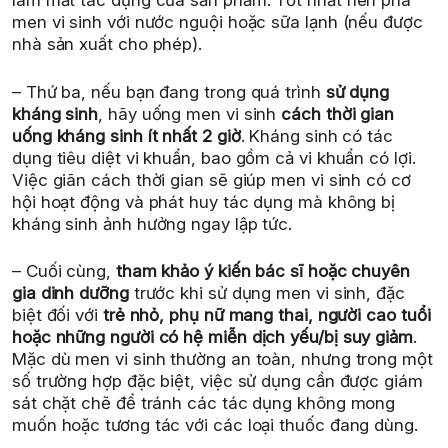
làm mất tác dụng của sản phẩm. Tốt nhất nên pha
men vi sinh với nước nguội hoặc sữa lạnh (nếu được
nhà sản xuất cho phép).
– Thứ ba, nếu bạn đang trong quá trình
sử dụng
kháng sinh
, hãy uống men vi sinh
cách thời gian
uống kháng sinh ít nhất 2 giờ
. Kháng sinh có tác
dụng tiêu diệt vi khuẩn, bao gồm cả vi khuẩn có lợi.
Việc giãn cách thời gian sẽ giúp men vi sinh có cơ
hội hoạt động và phát huy tác dụng mà không bị
kháng sinh ảnh hưởng ngay lập tức.
– Cuối cùng,
tham khảo ý kiến bác sĩ hoặc chuyên
gia dinh dưỡng
trước khi sử dụng men vi sinh, đặc
biệt đối với
trẻ nhỏ, phụ nữ mang thai, người cao tuổi
hoặc những người có hệ miễn dịch yếu/bị suy giảm
.
Mặc dù men vi sinh thường an toàn, nhưng trong một
số trường hợp đặc biệt, việc sử dụng cần được giám
sát chặt chẽ để tránh các tác dụng không mong
muốn hoặc tương tác với các loại thuốc đang dùng.