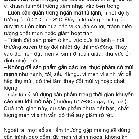
vi khuẩn từ môi trường xâm nhập vào bên trong.
–
Luôn bảo quản trong ngăn mát tủ lạnh
, nhiệt độ lý
tưởng là từ 2°C đến 8°C. Đây là khoảng nhiệt giúp
duy trì sự ổn định của các vi khuẩn có lợi, tránh hiện
tượng chết men hoặc giảm hoạt tính.
– Tránh đặt sản phẩm ở khu vực cửa tủ lạnh – nơi
thường xuyên thay đổi nhiệt độ khi mở/đóng. Thay
vào đó, nên đặt men vi sinh ở ngăn giữa, khu vực ổn
định nhiệt hơn.
–
Không để sản phẩm gần các loại thực phẩm có mùi
mạnh
như hành, tỏi, sầu riêng… vì men vi sinh rất dễ
hấp thụ mùi, có thể làm thay đổi mùi vị hoặc chất
lượng.
– Cần lưu ý
sử dụng sản phẩm trong thời gian khuyến
cáo sau khi mở nắp
(thường từ 7–30 ngày tùy loại).
Quá thời gian này, dù sản phẩm chưa hết hạn, chất
lượng men vi sinh vẫn có thể suy giảm rõ rệt.
Ngoài ra, một số sai lầm thường gặp mà người dùng
cần tránh bao gồm: để men vi sinh ngoài không khí