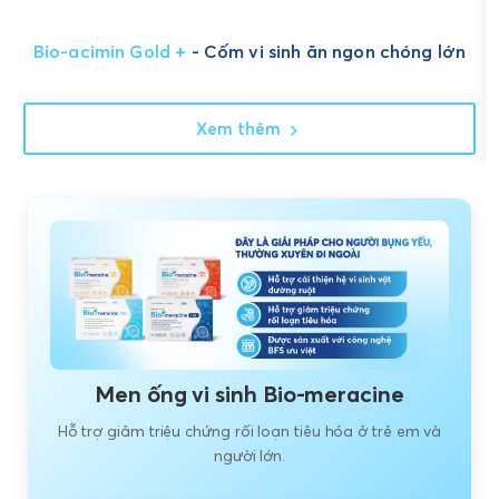
Bio-acimin Gold +
- Cốm vi sinh ăn ngon chóng lớn
Xem thêm
Men ống vi sinh Bio-meracine
Hỗ trợ giảm triệu chứng rối loạn tiêu hóa ở trẻ em và
người lớn.