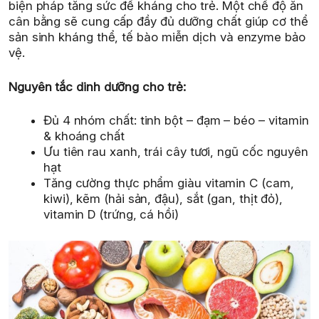
biện pháp tăng sức đề kháng cho trẻ. Một chế độ ăn
cân bằng sẽ cung cấp đầy đủ dưỡng chất giúp cơ thể
sản sinh kháng thể, tế bào miễn dịch và enzyme bảo
vệ.
Nguyên tắc dinh dưỡng cho trẻ:
Đủ 4 nhóm chất: tinh bột – đạm – béo – vitamin
& khoáng chất
Ưu tiên rau xanh, trái cây tươi, ngũ cốc nguyên
hạt
Tăng cường thực phẩm giàu vitamin C (cam,
kiwi), kẽm (hải sản, đậu), sắt (gan, thịt đỏ),
vitamin D (trứng, cá hồi)