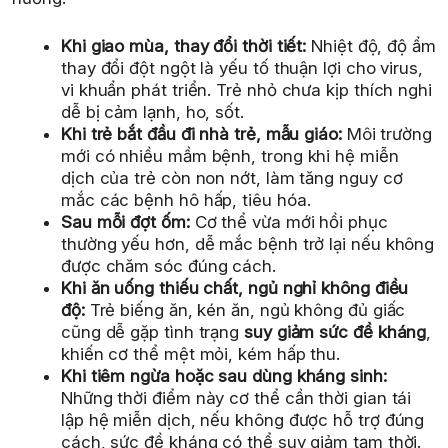
Khi giao mùa, thay đổi thời tiết:
Nhiệt độ, độ ẩm
thay đổi đột ngột là yếu tố thuận lợi cho virus,
vi khuẩn phát triển. Trẻ nhỏ chưa kịp thích nghi
dễ bị cảm lạnh, ho, sốt.
Khi trẻ bắt đầu đi nhà trẻ, mẫu giáo:
Môi trường
mới có nhiều mầm bệnh, trong khi hệ miễn
dịch của trẻ còn non nớt, làm tăng nguy cơ
mắc các bệnh hô hấp, tiêu hóa.
Sau mỗi đợt ốm:
Cơ thể vừa mới hồi phục
thường yếu hơn, dễ mắc bệnh trở lại nếu không
được chăm sóc đúng cách.
Khi ăn uống thiếu chất, ngủ nghỉ không điều
độ:
Trẻ biếng ăn, kén ăn, ngủ không đủ giấc
cũng dễ gặp tình trạng
suy giảm sức đề kháng
,
khiến cơ thể mệt mỏi, kém hấp thu.
Khi tiêm ngừa hoặc sau dùng kháng sinh:
Những thời điểm này cơ thể cần thời gian tái
lập hệ miễn dịch, nếu không được hỗ trợ đúng
cách, sức đề kháng có thể suy giảm tạm thời.