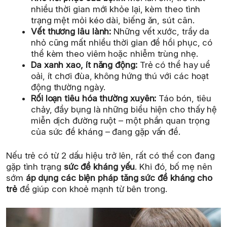
nhiều thời gian mới khỏe lại, kèm theo tình
trạng mệt mỏi kéo dài, biếng ăn, sút cân.
Vết thương lâu lành:
Những vết xước, trầy da
nhỏ cũng mất nhiều thời gian để hồi phục, có
thể kèm theo viêm hoặc nhiễm trùng nhẹ.
Da xanh xao, ít năng động:
Trẻ có thể hay uể
oải, ít chơi đùa, không hứng thú với các hoạt
động thường ngày.
Rối loạn tiêu hóa thường xuyên:
Táo bón, tiêu
chảy, đầy bụng là những biểu hiện cho thấy hệ
miễn dịch đường ruột – một phần quan trọng
của sức đề kháng – đang gặp vấn đề.
Nếu trẻ có từ 2 dấu hiệu trở lên, rất có thể con đang
gặp tình trạng
sức đề kháng yếu
. Khi đó, bố mẹ nên
sớm
áp dụng các biện pháp tăng sức đề kháng cho
trẻ
để giúp con khoẻ mạnh từ bên trong.