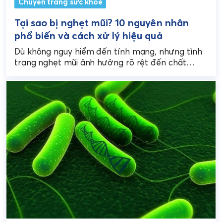
Chuyên trang sức khoẻ
Tại sao bị nghẹt mũi? 10 nguyên nhân
phổ biến và cách xử lý hiệu quả
Dù không nguy hiểm đến tính mạng, nhưng tình
trạng nghẹt mũi ảnh hưởng rõ rệt đến chất
lượng cuộc sống: khó ngủ, mệt mỏi,...