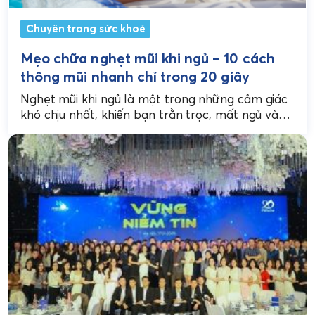
Chuyên trang sức khoẻ
Mẹo chữa nghẹt mũi khi ngủ – 10 cách
thông mũi nhanh chỉ trong 20 giây
Nghẹt mũi khi ngủ là một trong những cảm giác
khó chịu nhất, khiến bạn trằn trọc, mất ngủ và
tỉnh dậy với cổ họng...