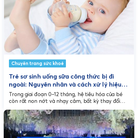
Chuyên trang sức khoẻ
Trẻ sơ sinh uống sữa công thức bị đi
ngoài: Nguyên nhân và cách xử lý hiệu
quả
Trong giai đoạn 0–12 tháng, hệ tiêu hóa của bé
còn rất non nớt và nhạy cảm, bất kỳ thay đổi
nào trong chế độ...