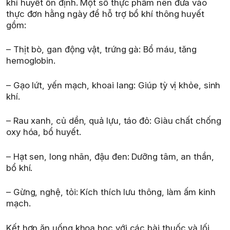
khí huyết ổn định. Một số thực phẩm nên đưa vào
thực đơn hằng ngày để hỗ trợ bổ khí thông huyết
gồm:
– Thịt bò, gan động vật, trứng gà: Bổ máu, tăng
hemoglobin.
– Gạo lứt, yến mạch, khoai lang: Giúp tỳ vị khỏe, sinh
khí.
– Rau xanh, củ dền, quả lựu, táo đỏ: Giàu chất chống
oxy hóa, bổ huyết.
– Hạt sen, long nhãn, đậu đen: Dưỡng tâm, an thần,
bổ khí.
– Gừng, nghệ, tỏi: Kích thích lưu thông, làm ấm kinh
mạch.
Kết hợp ăn uống khoa học với các bài thuốc và lối