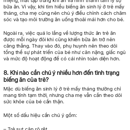
miệng, mất tập trung khi ăn và hình thành tâm lý sợ
bữa ăn. Vì vậy, khi tìm hiểu biếng ăn sinh lý ở trẻ mấy
tháng, cha mẹ cũng nên chú ý điều chỉnh cách chăm
sóc và tạo môi trường ăn uống thoải mái hơn cho bé.
Ngoài ra, việc quá lo lắng về lượng thức ăn trẻ ăn
được mỗi ngày đôi khi cũng khiến bữa ăn trở nên
căng thẳng. Thay vào đó, phụ huynh nên theo dõi
tổng thể sự phát triển của bé như cân nặng, giấc ngủ
và mức độ hoạt động để có cái nhìn toàn diện hơn.
8. Khi nào cần chú ý nhiều hơn đến tình trạng
biếng ăn của trẻ?
Mặc dù biếng ăn sinh lý ở trẻ mấy tháng thường chỉ
mang tính tạm thời, nhưng cha mẹ vẫn cần theo dõi
sức khỏe của bé cẩn thận.
Một số dấu hiệu cần chú ý gồm:
– Trẻ sụt cân rõ rệt.