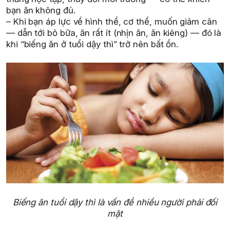
bạn ăn không đủ.
– Khi bạn áp lực về hình thể, cơ thể, muốn giảm cân
— dẫn tới bỏ bữa, ăn rất ít (nhịn ăn, ăn kiêng) — đó là
khi “biếng ăn ở tuổi dậy thì” trở nên bất ổn.
Biếng ăn tuổi dậy thì là vấn đề nhiều người phải đối
mặt