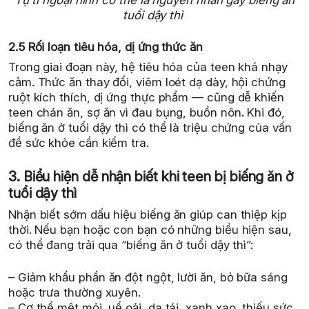
tuổi dậy thì
2.5 Rối loạn tiêu hóa, dị ứng thức ăn
Trong giai đoạn này, hệ tiêu hóa của teen khá nhạy
cảm. Thức ăn thay đổi, viêm loét dạ dày, hội chứng
ruột kích thích, dị ứng thực phẩm — cũng dễ khiến
teen chán ăn, sợ ăn vì đau bụng, buồn nôn. Khi đó,
biếng ăn ở tuổi dậy thì có thể là triệu chứng của vấn
đề sức khỏe cần kiểm tra.
3. Biểu hiện dễ nhận biết khi teen bị biếng ăn ở
tuổi dậy thì
Nhận biết sớm dấu hiệu biếng ăn giúp can thiệp kịp
thời. Nếu bạn hoặc con bạn có những biểu hiện sau,
có thể đang trải qua “biếng ăn ở tuổi dậy thì”:
– Giảm khẩu phần ăn đột ngột, lười ăn, bỏ bữa sáng
hoặc trưa thường xuyên.
– Cơ thể mệt mỏi, uể oải, da tái, xanh xao, thiếu sức