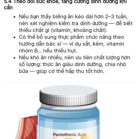
5.4 Theo dõi sức khỏe, tăng cường dinh dưỡng khi
cần
Nếu bạn thấy biếng ăn kéo dài hơn 2–3 tuần,
nên xét nghiệm kiểm tra dinh dưỡng — để biết
thiếu chất gì (vitamin, khoáng chất).
Có thể bổ sung thực phẩm chức năng theo
hướng dẫn bác sĩ — ví dụ sắt, kẽm, vitamin
nhóm B… nếu thiếu hụt.
Nếu khó ăn nhiều, nên ưu tiên chất lượng hơn
số lượng: thức ăn giàu dinh dưỡng, chia nhỏ
bữa — giúp cơ thể hấp thu tốt hơn.