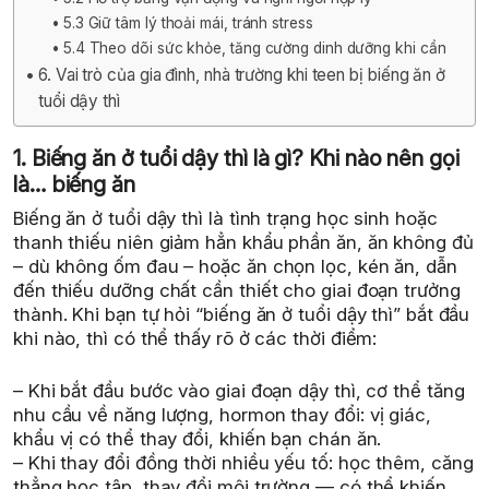
5.3 Giữ tâm lý thoải mái, tránh stress
5.4 Theo dõi sức khỏe, tăng cường dinh dưỡng khi cần
6. Vai trò của gia đình, nhà trường khi teen bị biếng ăn ở
tuổi dậy thì
1. Biếng ăn ở tuổi dậy thì là gì? Khi nào nên gọi
là… biếng ăn
Biếng ăn ở tuổi dậy thì là tình trạng học sinh hoặc
thanh thiếu niên giảm hẳn khẩu phần ăn, ăn không đủ
– dù không ốm đau – hoặc ăn chọn lọc, kén ăn, dẫn
đến thiếu dưỡng chất cần thiết cho giai đoạn trưởng
thành. Khi bạn tự hỏi “biếng ăn ở tuổi dậy thì” bắt đầu
khi nào, thì có thể thấy rõ ở các thời điểm:
– Khi bắt đầu bước vào giai đoạn dậy thì, cơ thể tăng
nhu cầu về năng lượng, hormon thay đổi: vị giác,
khẩu vị có thể thay đổi, khiến bạn chán ăn.
– Khi thay đổi đồng thời nhiều yếu tố: học thêm, căng
thẳng học tập, thay đổi môi trường — có thể khiến