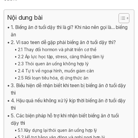
Nội dung bài
1. Biếng ăn ở tuổi dậy thì là gì? Khi nào nên gọi là… biếng
ăn
2. Vì sao teen dễ gặp phải biếng ăn ở tuổi dậy thì?
2.1 Thay đổi hormon và phát triển cơ thể
2.2 Áp lực học tập, stress, căng thẳng tâm lý
2.3 Thói quen ăn uống không hợp lý
2.4 Tự ti về ngoại hình, muốn giảm cân
2.5 Rối loạn tiêu hóa, dị ứng thức ăn
3. Biểu hiện dễ nhận biết khi teen bị biếng ăn ở tuổi dậy
thì
4. Hậu quả nếu không xử lý kịp thời biếng ăn ở tuổi dậy
thì
5. Các biện pháp hỗ trợ khi nhận biết biếng ăn ở tuổi
dậy thì
5.1 Xây dựng lại thói quen ăn uống hợp lý
5.2 Hỗ trợ bằng vận động và nghỉ ngơi hợp lý