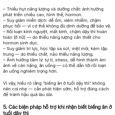
– Thiếu hụt năng lượng và dưỡng chất: ảnh hưởng
phát triển chiều cao, hình thể, hormon.
– Suy giảm miễn dịch: dễ ốm, viêm nhiễm, chậm
phục hồi — vì cơ thể không đủ dinh dưỡng để bảo vệ.
– Rối loạn kinh nguyệt, mất kinh, chậm dậy thì hoàn
toàn (ở nữ) — do thiếu năng lượng cần thiết cho
hormon sinh dục.
– Suy giảm trí lực, học tập sa sút, mệt mỏi, kém tập
trung — do thiếu chất, não thiếu năng lượng.
– Ảnh hưởng tâm lý: tự ti, stress, dễ hình thành ám
ảnh về cân nặng, ăn uống — có thể dẫn tới rối loạn
ăn uống nghiêm trọng hơn.
Vì vậy, hiểu rõ rằng “biếng ăn ở tuổi dậy thì” không
nên coi nhẹ — cần phát hiện sớm, hỗ trợ đúng cách
để tránh hậu quả lâu dài.
5. Các biện pháp hỗ trợ khi nhận biết biếng ăn ở
tuổi dậy thì