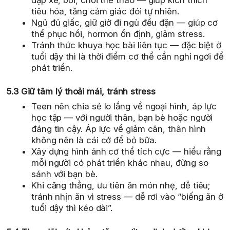
tiêu hóa, tăng cảm giác đói tự nhiên.
Ngủ đủ giấc, giữ giờ đi ngủ đều đặn — giúp cơ
thể phục hồi, hormon ổn định, giảm stress.
Tránh thức khuya học bài liên tục — đặc biệt ở
tuổi dậy thì là thời điểm cơ thể cần nghỉ ngơi để
phát triển.
5.3 Giữ tâm lý thoải mái, tránh stress
Teen nên chia sẻ lo lắng về ngoại hình, áp lực
học tập — với người thân, bạn bè hoặc người
đáng tin cậy. Áp lực về giảm cân, thân hình
không nên là cái cớ để bỏ bữa.
Xây dựng hình ảnh cơ thể tích cực — hiểu rằng
mỗi người có phát triển khác nhau, đừng so
sánh với bạn bè.
Khi căng thẳng, ưu tiên ăn món nhẹ, dễ tiêu;
tránh nhịn ăn vì stress — dễ rơi vào “biếng ăn ở
tuổi dậy thì kéo dài”.