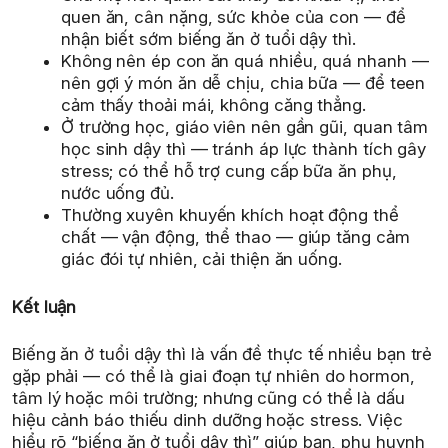
quen ăn, cân nặng, sức khỏe của con — để
nhận biết sớm biếng ăn ở tuổi dậy thì.
Không nên ép con ăn quá nhiều, quá nhanh —
nên gợi ý món ăn dễ chịu, chia bữa — để teen
cảm thấy thoải mái, không căng thẳng.
Ở trường học, giáo viên nên gần gũi, quan tâm
học sinh dậy thì — tránh áp lực thành tích gây
stress; có thể hỗ trợ cung cấp bữa ăn phụ,
nước uống đủ.
Thường xuyên khuyến khích hoạt động thể
chất — vận động, thể thao — giúp tăng cảm
giác đói tự nhiên, cải thiện ăn uống.
Kết luận
Biếng ăn ở tuổi dậy thì là vấn đề thực tế nhiều bạn trẻ
gặp phải — có thể là giai đoạn tự nhiên do hormon,
tâm lý hoặc môi trường; nhưng cũng có thể là dấu
hiệu cảnh báo thiếu dinh dưỡng hoặc stress. Việc
hiểu rõ “biếng ăn ở tuổi dậy thì” giúp bạn, phụ huynh