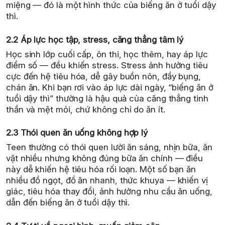
miệng — đó là một hình thức của biếng ăn ở tuổi dậy
thì.
2.2 Áp lực học tập, stress, căng thẳng tâm lý
Học sinh lớp cuối cấp, ôn thi, học thêm, hay áp lực
điểm số — đều khiến stress. Stress ảnh hưởng tiêu
cực đến hệ tiêu hóa, dễ gây buồn nôn, đầy bụng,
chán ăn. Khi bạn rơi vào áp lực dài ngày, “biếng ăn ở
tuổi dậy thì” thường là hậu quả của căng thẳng tinh
thần và mệt mỏi, chứ không chỉ do ăn ít.
2.3 Thói quen ăn uống không hợp lý
Teen thường có thói quen lười ăn sáng, nhịn bữa, ăn
vặt nhiều nhưng không đúng bữa ăn chính — điều
này dễ khiến hệ tiêu hóa rối loạn. Một số bạn ăn
nhiều đồ ngọt, đồ ăn nhanh, thức khuya — khiến vị
giác, tiêu hóa thay đổi, ảnh hưởng nhu cầu ăn uống,
dẫn đến biếng ăn ở tuổi dậy thì.