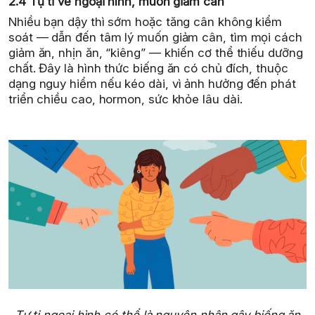
2.4 Tự ti về ngoại hình, muốn giảm cân
Nhiều bạn dậy thì sớm hoặc tăng cân không kiểm
soát — dẫn đến tâm lý muốn giảm cân, tìm mọi cách
giảm ăn, nhịn ăn, “kiêng” — khiến cơ thể thiếu dưỡng
chất. Đây là hình thức biếng ăn có chủ đích, thuộc
dạng nguy hiểm nếu kéo dài, vì ảnh hưởng đến phát
triển chiều cao, hormon, sức khỏe lâu dài.
Tự ti ngoại hình có thể là nguyên nhân gây biếng ăn