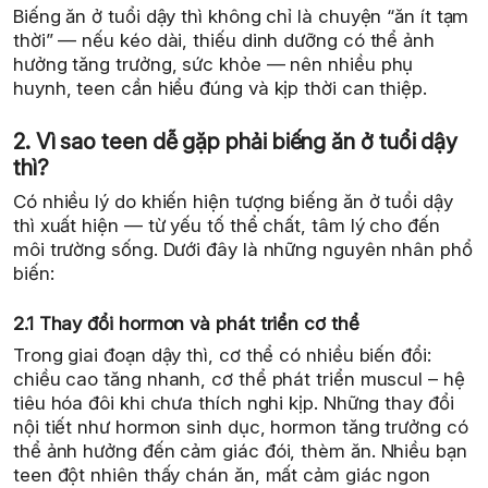
Biếng ăn ở tuổi dậy thì không chỉ là chuyện “ăn ít tạm
thời” — nếu kéo dài, thiếu dinh dưỡng có thể ảnh
hưởng tăng trưởng, sức khỏe — nên nhiều phụ
huynh, teen cần hiểu đúng và kịp thời can thiệp.
2. Vì sao teen dễ gặp phải biếng ăn ở tuổi dậy
thì?
Có nhiều lý do khiến hiện tượng biếng ăn ở tuổi dậy
thì xuất hiện — từ yếu tố thể chất, tâm lý cho đến
môi trường sống. Dưới đây là những nguyên nhân phổ
biến:
2.1 Thay đổi hormon và phát triển cơ thể
Trong giai đoạn dậy thì, cơ thể có nhiều biến đổi:
chiều cao tăng nhanh, cơ thể phát triển muscul – hệ
tiêu hóa đôi khi chưa thích nghi kịp. Những thay đổi
nội tiết như hormon sinh dục, hormon tăng trưởng có
thể ảnh hưởng đến cảm giác đói, thèm ăn. Nhiều bạn
teen đột nhiên thấy chán ăn, mất cảm giác ngon