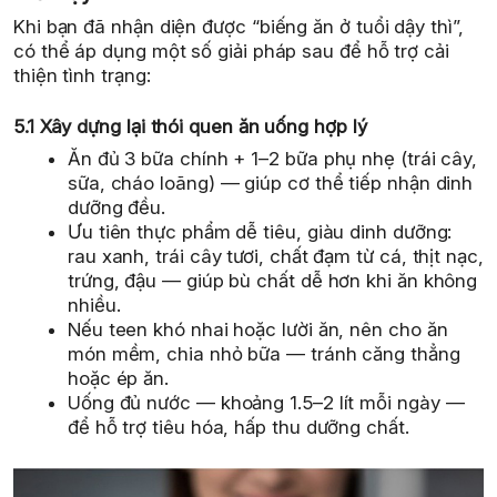
Khi bạn đã nhận diện được “biếng ăn ở tuổi dậy thì”,
có thể áp dụng một số giải pháp sau để hỗ trợ cải
thiện tình trạng:
5.1 Xây dựng lại thói quen ăn uống hợp lý
Ăn đủ 3 bữa chính + 1–2 bữa phụ nhẹ (trái cây,
sữa, cháo loãng) — giúp cơ thể tiếp nhận dinh
dưỡng đều.
Ưu tiên thực phẩm dễ tiêu, giàu dinh dưỡng:
rau xanh, trái cây tươi, chất đạm từ cá, thịt nạc,
trứng, đậu — giúp bù chất dễ hơn khi ăn không
nhiều.
Nếu teen khó nhai hoặc lười ăn, nên cho ăn
món mềm, chia nhỏ bữa — tránh căng thẳng
hoặc ép ăn.
Uống đủ nước — khoảng 1.5–2 lít mỗi ngày —
để hỗ trợ tiêu hóa, hấp thu dưỡng chất.