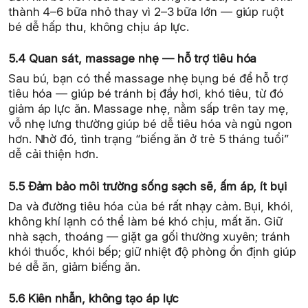
thành 4–6 bữa nhỏ thay vì 2–3 bữa lớn — giúp ruột
bé dễ hấp thu, không chịu áp lực.
5.4 Quan sát, massage nhẹ — hỗ trợ tiêu hóa
Sau bú, bạn có thể massage nhẹ bụng bé để hỗ trợ
tiêu hóa — giúp bé tránh bị đầy hơi, khó tiêu, từ đó
giảm áp lực ăn. Massage nhẹ, nằm sấp trên tay mẹ,
vỗ nhẹ lưng thường giúp bé dễ tiêu hóa và ngủ ngon
hơn. Nhờ đó, tình trạng “biếng ăn ở trẻ 5 tháng tuổi”
dễ cải thiện hơn.
5.5 Đảm bảo môi trường sống sạch sẽ, ấm áp, ít bụi
Da và đường tiêu hóa của bé rất nhạy cảm. Bụi, khói,
không khí lạnh có thể làm bé khó chịu, mất ăn. Giữ
nhà sạch, thoáng — giặt ga gối thường xuyên; tránh
khói thuốc, khói bếp; giữ nhiệt độ phòng ổn định giúp
bé dễ ăn, giảm biếng ăn.
5.6 Kiên nhẫn, không tạo áp lực