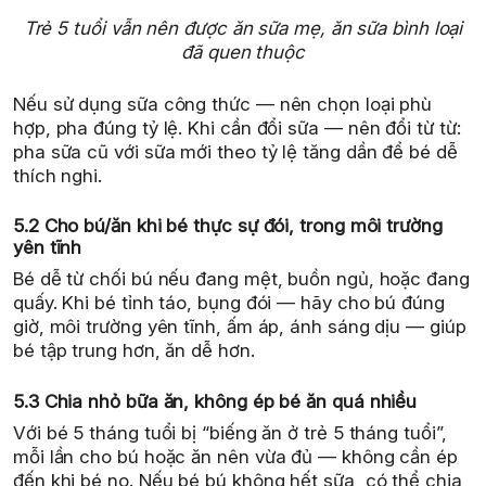
Trẻ 5 tuổi vẫn nên được ăn sữa mẹ, ăn sữa bình loại
đã quen thuộc
Nếu sử dụng sữa công thức — nên chọn loại phù
hợp, pha đúng tỷ lệ. Khi cần đổi sữa — nên đổi từ từ:
pha sữa cũ với sữa mới theo tỷ lệ tăng dần để bé dễ
thích nghi.
5.2 Cho bú/ăn khi bé thực sự đói, trong môi trường
yên tĩnh
Bé dễ từ chối bú nếu đang mệt, buồn ngủ, hoặc đang
quấy. Khi bé tỉnh táo, bụng đói — hãy cho bú đúng
giờ, môi trường yên tĩnh, ấm áp, ánh sáng dịu — giúp
bé tập trung hơn, ăn dễ hơn.
5.3 Chia nhỏ bữa ăn, không ép bé ăn quá nhiều
Với bé 5 tháng tuổi bị “biếng ăn ở trẻ 5 tháng tuổi”,
mỗi lần cho bú hoặc ăn nên vừa đủ — không cần ép
đến khi bé no. Nếu bé bú không hết sữa, có thể chia