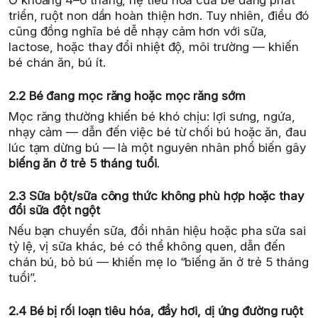
Ở khoảng 4–6 tháng, hệ tiêu hóa của bé đang phát
triển, ruột non dần hoàn thiện hơn. Tuy nhiên, điều đó
cũng đồng nghĩa bé dễ nhạy cảm hơn với sữa,
lactose, hoặc thay đổi nhiệt độ, môi trường — khiến
bé chán ăn, bú ít.
2.2 Bé đang mọc răng hoặc mọc răng sớm
Mọc răng thường khiến bé khó chịu: lợi sưng, ngứa,
nhạy cảm — dẫn đến việc bé từ chối bú hoặc ăn, đau
lúc tạm dừng bú — là một nguyên nhân phổ biến gây
biếng ăn ở trẻ 5 tháng tuổi
.
2.3 Sữa bột/sữa công thức không phù hợp hoặc thay
đổi sữa đột ngột
Nếu bạn chuyển sữa, đổi nhãn hiệu hoặc pha sữa sai
tỷ lệ, vị sữa khác, bé có thể không quen, dẫn đến
chán bú, bỏ bú — khiến mẹ lo “biếng ăn ở trẻ 5 tháng
tuổi”.
2.4 Bé bị rối loạn tiêu hóa, đầy hơi, dị ứng đường ruột