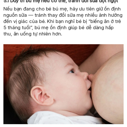
5.1 Duy trì bú mẹ nếu có thể, tránh đổi sữa đột ngột
Nếu bạn đang cho bé bú mẹ, hãy ưu tiên giữ ổn định
nguồn sữa — tránh thay đổi sữa mẹ nhiều ảnh hưởng
đến vị giác của bé. Khi bạn nghĩ bé bị “biếng ăn ở trẻ
5 tháng tuổi”, bú mẹ ổn định giúp bé dễ dàng hấp
thu, ăn uống tự nhiên hơn.