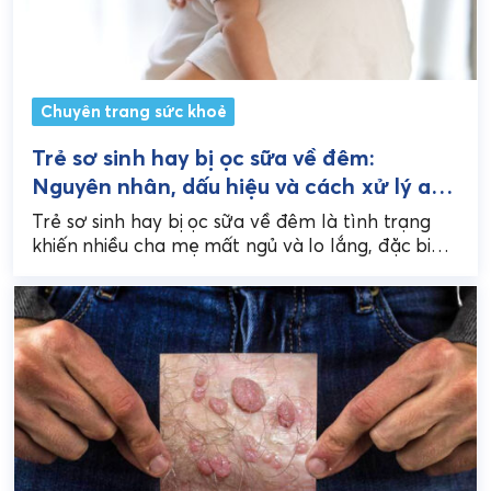
Chuyên trang sức khoẻ
Trẻ sơ sinh hay bị ọc sữa về đêm:
Nguyên nhân, dấu hiệu và cách xử lý an
toàn
Trẻ sơ sinh hay bị ọc sữa về đêm là tình trạng
khiến nhiều cha mẹ mất ngủ và lo lắng, đặc biệt
khi bé...