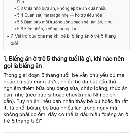
tĩnh
5.3 Chia nhỏ bữa ăn, không ép bé ăn quá nhiều
5.4 Quan sát, massage nhẹ — hỗ trợ tiêu hóa
5.5 Đảm bảo môi trường sống sạch sẽ, ấm áp, ít bụi
5.6 Kiên nhẫn, không tạo áp lực
7. Vai trò của cha mẹ khi bé bị biếng ăn ở trẻ 5 tháng
tuổi
1. Biếng ăn ở trẻ 5 tháng tuổi là gì, khi nào nên
gọi là biếng ăn
Trong giai đoạn 5 tháng tuổi, bé vẫn chủ yếu bú mẹ
hoặc bú sữa công thức, nhiều bé đã bắt đầu thử
nghiệm thêm bữa phụ dạng sữa, cháo loãng, thức ăn
dặm nhẹ (nếu bác sĩ hoặc chuyên gia Nhi có chỉ
dẫn). Tuy nhiên, nếu bạn nhận thấy bé bú hoặc ăn rất
ít, từ chối bú/ăn, bỏ bữa nhiều lần trong ngày mà
không phải do ốm, đây có thể là dấu hiệu “biếng ăn ở
trẻ 5 tháng tuổi”.