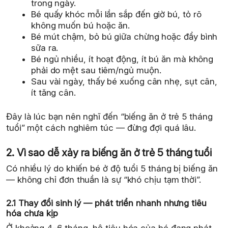
trong ngày.
Bé quấy khóc mỗi lần sắp đến giờ bú, tỏ rõ
không muốn bú hoặc ăn.
Bé mút chậm, bỏ bú giữa chừng hoặc đẩy bình
sữa ra.
Bé ngủ nhiều, ít hoạt động, ít bú ăn mà không
phải do mệt sau tiêm/ngủ muộn.
Sau vài ngày, thấy bé xuống cân nhẹ, sụt cân,
ít tăng cân.
Đây là lúc bạn nên nghĩ đến “biếng ăn ở trẻ 5 tháng
tuổi” một cách nghiêm túc — đừng đợi quá lâu.
2. Vì sao dễ xảy ra biếng ăn ở trẻ 5 tháng tuổi
Có nhiều lý do khiến bé ở độ tuổi 5 tháng bị biếng ăn
— không chỉ đơn thuần là sự “khó chịu tạm thời”.
2.1 Thay đổi sinh lý — phát triển nhanh nhưng tiêu
hóa chưa kịp