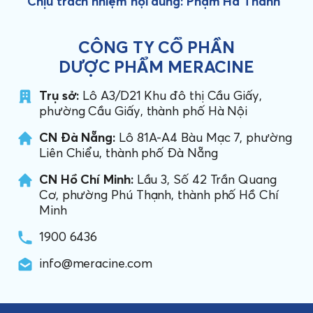
Chịu trách nhiệm nội dung: Phạm Hà Thanh
CÔNG TY CỔ PHẦN
DƯỢC PHẨM MERACINE
Trụ sở:
Lô A3/D21 Khu đô thị Cầu Giấy,
phường Cầu Giấy, thành phố Hà Nội
CN Đà Nẵng:
Lô 81A-A4 Bàu Mạc 7, phường
Liên Chiểu, thành phố Đà Nẵng
CN Hồ Chí Minh:
Lầu 3, Số 42 Trần Quang
Cơ, phường Phú Thạnh, thành phố Hồ Chí
Minh
1900 6436
info@meracine.com