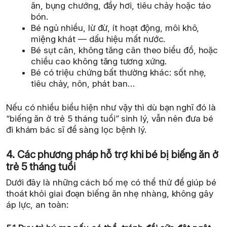
ăn, bụng chướng, đầy hơi, tiêu chảy hoặc táo
bón.
Bé ngủ nhiều, lừ đừ, ít hoạt động, môi khô,
miệng khát — dấu hiệu mất nước.
Bé sụt cân, không tăng cân theo biểu đồ, hoặc
chiều cao không tăng tương xứng.
Bé có triệu chứng bất thường khác: sốt nhẹ,
tiêu chảy, nôn, phát ban…
Nếu có nhiều biểu hiện như vậy thì dù bạn nghĩ đó là
“biếng ăn ở trẻ 5 tháng tuổi” sinh lý, vẫn nên đưa bé
đi khám bác sĩ để sàng lọc bệnh lý.
4. Các phương pháp hỗ trợ khi bé bị biếng ăn ở
trẻ 5 tháng tuổi
Dưới đây là những cách bố mẹ có thể thử để giúp bé
thoát khỏi giai đoạn biếng ăn nhẹ nhàng, không gây
áp lực, an toàn: