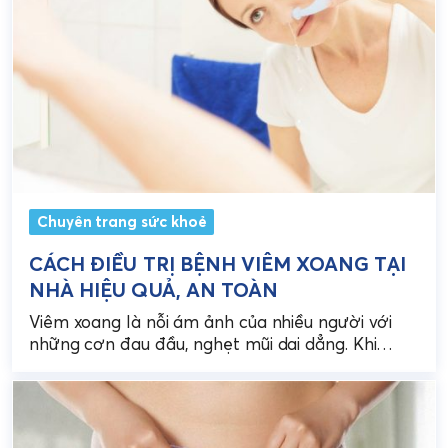
Chuyên trang sức khoẻ
CÁCH ĐIỀU TRỊ BỆNH VIÊM XOANG TẠI
NHÀ HIỆU QUẢ, AN TOÀN
Viêm xoang là nỗi ám ảnh của nhiều người với
những cơn đau đầu, nghẹt mũi dai dẳng. Khi
bệnh tái phát, bạn sẽ cảm...