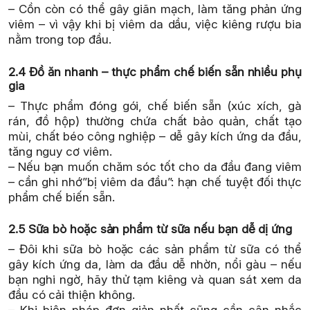
– Cồn còn có thể gây giãn mạch, làm tăng phản ứng
viêm – vì vậy khi bị viêm da dầu, việc kiêng rượu bia
nằm trong top đầu.
2.4 Đồ ăn nhanh – thực phẩm chế biến sẵn nhiều phụ
gia
– Thực phẩm đóng gói, chế biến sẵn (xúc xích, gà
rán, đồ hộp) thường chứa chất bảo quản, chất tạo
mùi, chất béo công nghiệp – dễ gây kích ứng da đầu,
tăng nguy cơ viêm.
– Nếu bạn muốn chăm sóc tốt cho da đầu đang viêm
– cần ghi nhớ”bị viêm da đầu”: hạn chế tuyệt đối thực
phẩm chế biến sẵn.
2.5 Sữa bò hoặc sản phẩm từ sữa nếu bạn dễ dị ứng
– Đôi khi sữa bò hoặc các sản phẩm từ sữa có thể
gây kích ứng da, làm da đầu dễ nhờn, nổi gàu – nếu
bạn nghi ngờ, hãy thử tạm kiêng và quan sát xem da
đầu có cải thiện không.