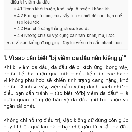
điều trị viêm da dầu
4.1 Tránh khói thuốc, khói bếp, ô nhiễm không khí
4.2 Không sử dụng máy sấy tóc ở nhiệt độ cao, hạn chế
tạo kiểu tóc
4.3 Hạn chế căng thẳng, stress kéo dài
4.4 Không chia sẻ vật dụng cá nhân: khăn, mũ, lược
5. Vì sao kiêng đúng giúp đẩy lùi viêm da dầu nhanh hơn
1. Vì sao cần biết “bị viêm da dầu nên kiêng gì”
Khi bị viêm da dầu, da đầu dễ bị kích ứng, bong vảy,
ngứa, tiết bã nhờn quá mức – nếu tiếp tục các hành
vi không phù hợp sẽ khiến tình trạng càng nặng, khó
chữa. Chính vì vậy, việc nắm vững danh sách những
điều bạn cần tránh – tức biết rõ”bị viêm da đầu” – là
bước quan trọng để bảo vệ da đầu, giữ tóc khỏe và
ngăn tái phát.
Không chỉ hỗ trợ điều trị, việc kiêng cữ đúng còn giúp
duy trì hiệu quả lâu dài – hạn chế gàu tái xuất, da đầu