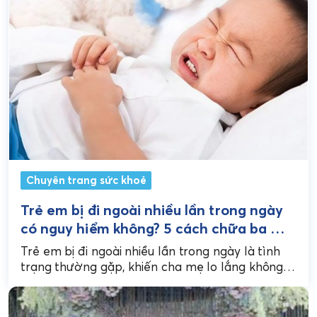
Chuyên trang sức khoẻ
Trẻ em bị đi ngoài nhiều lần trong ngày
có nguy hiểm không? 5 cách chữa ba mẹ
cần biết
Trẻ em bị đi ngoài nhiều lần trong ngày là tình
trạng thường gặp, khiến cha mẹ lo lắng không
biết có phải dấu hiệu...