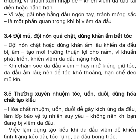
thương, vi khuẩn xâm nhập dễ – khiến viêm da dầu tái
diễn hoặc nặng hơn.
– Vì vậy, gãi nhẹ bằng đầu ngón tay, tránh móng sắc
– là một phần quan trọng khi bị viêm da đầu
3.4 Đội mũ, đội nón quá chật, dùng khăn ẩm bết tóc
– Đội nón chật hoặc dùng khăn ẩm lâu khiến da đầu
bí, ẩm – tạo môi trường thuận lợi cho nấm, vi khuẩn
phát triển, khiến viêm da dầu nặng hơn.
– Khi chăm sóc da đầu viêm – hãy nhớ kiêng giữ tóc,
da đầu ẩm lâu; nên để tóc khô thoáng, hạn chế đeo
mũ kín.
3.5 Thường xuyên nhuộm tóc, uốn, duỗi, dùng hóa
chất tạo kiểu
– Hóa chất nhuộm, uốn, duỗi dễ gây kích ứng da đầu,
làm lớp bảo vệ tự nhiên suy yếu – không nên khi bạn
đang bị viêm da đầu.
– Việc lạm dụng tạo kiểu khi da đầu viêm dễ khiến
tình trạng kéo dài, tóc rụng, da đầu bong tróc.