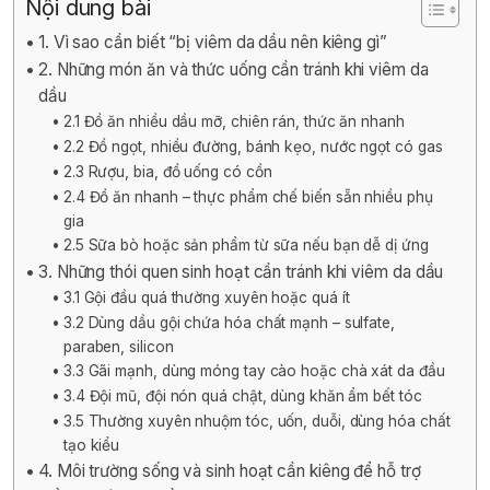
Nội dung bài
1. Vì sao cần biết “bị viêm da dầu nên kiêng gì”
2. Những món ăn và thức uống cần tránh khi viêm da
dầu
2.1 Đồ ăn nhiều dầu mỡ, chiên rán, thức ăn nhanh
2.2 Đồ ngọt, nhiều đường, bánh kẹo, nước ngọt có gas
2.3 Rượu, bia, đồ uống có cồn
2.4 Đồ ăn nhanh – thực phẩm chế biến sẵn nhiều phụ
gia
2.5 Sữa bò hoặc sản phẩm từ sữa nếu bạn dễ dị ứng
3. Những thói quen sinh hoạt cần tránh khi viêm da dầu
3.1 Gội đầu quá thường xuyên hoặc quá ít
3.2 Dùng dầu gội chứa hóa chất mạnh – sulfate,
paraben, silicon
3.3 Gãi mạnh, dùng móng tay cào hoặc chà xát da đầu
3.4 Đội mũ, đội nón quá chật, dùng khăn ẩm bết tóc
3.5 Thường xuyên nhuộm tóc, uốn, duỗi, dùng hóa chất
tạo kiểu
4. Môi trường sống và sinh hoạt cần kiêng để hỗ trợ