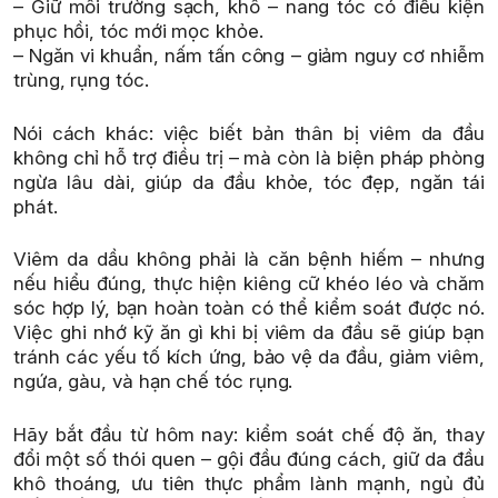
– Giữ môi trường sạch, khô – nang tóc có điều kiện
phục hồi, tóc mới mọc khỏe.
– Ngăn vi khuẩn, nấm tấn công – giảm nguy cơ nhiễm
trùng, rụng tóc.
Nói cách khác: việc biết bản thân bị viêm da đầu
không chỉ hỗ trợ điều trị – mà còn là biện pháp phòng
ngừa lâu dài, giúp da đầu khỏe, tóc đẹp, ngăn tái
phát.
Viêm da dầu không phải là căn bệnh hiếm – nhưng
nếu hiểu đúng, thực hiện kiêng cữ khéo léo và chăm
sóc hợp lý, bạn hoàn toàn có thể kiểm soát được nó.
Việc ghi nhớ kỹ ăn gì khi bị viêm da đầu sẽ giúp bạn
tránh các yếu tố kích ứng, bảo vệ da đầu, giảm viêm,
ngứa, gàu, và hạn chế tóc rụng.
Hãy bắt đầu từ hôm nay: kiểm soát chế độ ăn, thay
đổi một số thói quen – gội đầu đúng cách, giữ da đầu
khô thoáng, ưu tiên thực phẩm lành mạnh, ngủ đủ