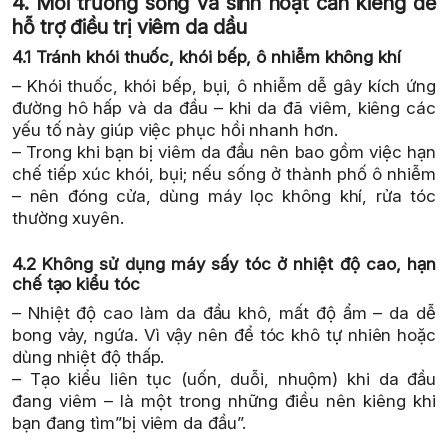
4. Môi trường sống và sinh hoạt cần kiêng để
hỗ trợ điều trị viêm da dầu
4.1 Tránh khói thuốc, khói bếp, ô nhiễm không khí
– Khói thuốc, khói bếp, bụi, ô nhiễm dễ gây kích ứng
đường hô hấp và da đầu – khi da đã viêm, kiêng các
yếu tố này giúp việc phục hồi nhanh hơn.
– Trong khi bạn bị viêm da đầu nên bao gồm việc hạn
chế tiếp xúc khói, bụi; nếu sống ở thành phố ô nhiễm
– nên đóng cửa, dùng máy lọc không khí, rửa tóc
thường xuyên.
4.2 Không sử dụng máy sấy tóc ở nhiệt độ cao, hạn
chế tạo kiểu tóc
– Nhiệt độ cao làm da đầu khô, mất độ ẩm – da dễ
bong vảy, ngứa. Vì vậy nên để tóc khô tự nhiên hoặc
dùng nhiệt độ thấp.
– Tạo kiểu liên tục (uốn, duỗi, nhuộm) khi da đầu
đang viêm – là một trong những điều nên kiêng khi
bạn đang tìm”bị viêm da đầu”.