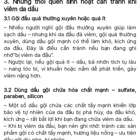
3. Những thói quen sinh hoạt cần tránh khi
viêm da dầu
3.1 Gội đầu quá thường xuyên hoặc quá ít
– Nhiều người nghĩ gội đầu thường xuyên giúp làm
sạch dầu – nhưng khi da đầu đã viêm, gội quá thường
xuyên, dùng dầu gội mạnh có thể làm khô, kích ứng
da đầu. Đây là điều cần tránh nếu bạn đang ghi
nhớ”bị viêm da đầu”.
– Ngược lại, nếu gội quá ít – dầu, bã nhờn tích tụ lâu
– nang tóc bí, vi khuẩn hoặc nấm dễ phát triển, gây
viêm nặng hơn.
3.2 Dùng dầu gội chứa hóa chất mạnh – sulfate,
paraben, silicon
– Một số dầu gội chứa các chất tẩy mạnh khiến lớp
bảo vệ tự nhiên của da đầu bị phá hủy, da đầu khô,
kích ứng – rất bất lợi khi bạn đang chữa viêm da dầu.
– Khi bị viêm da đầu, bạn nên ghi nhớ: tránh các sản
phẩm gội có chất tẩy mạnh, hương liệu nồng – ưu tiên
dầu gội dịu nhẹ, tự nhiên.