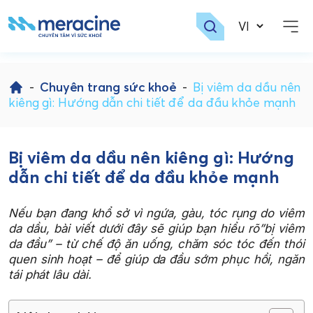
Skip
to
-
Chuyên trang sức khoẻ
-
Bị viêm da dầu nên
content
kiêng gì: Hướng dẫn chi tiết để da đầu khỏe mạnh
Bị viêm da dầu nên kiêng gì: Hướng
dẫn chi tiết để da đầu khỏe mạnh
Nếu bạn đang khổ sở vì ngứa, gàu, tóc rụng do viêm
da dầu, bài viết dưới đây sẽ giúp bạn hiểu rõ”bị viêm
da đầu” – từ chế độ ăn uống, chăm sóc tóc đến thói
quen sinh hoạt – để giúp da đầu sớm phục hồi, ngăn
tái phát lâu dài.