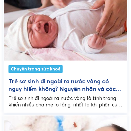
Chuyên trang sức khoẻ
Trẻ sơ sinh đi ngoài ra nước vàng có
nguy hiểm không? Nguyên nhân và cách
xử lý
Trẻ sơ sinh đi ngoài ra nước vàng là tình trạng
khiến nhiều cha mẹ lo lắng, nhất là khi phân của
bé lỏng hơn...