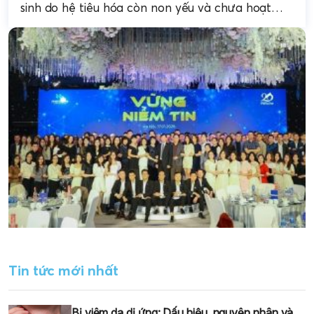
sinh do hệ tiêu hóa còn non yếu và chưa hoạt
động ổn định....
Tin tức mới nhất
Bị viêm da dị ứng: Dấu hiệu, nguyên nhân và...