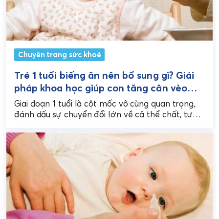
Chuyên trang sức khoẻ
Trẻ 1 tuổi biếng ăn nên bổ sung gì? Giải
pháp khoa học giúp con tăng cân vèo
vèo
Giai đoạn 1 tuổi là cột mốc vô cùng quan trọng,
đánh dấu sự chuyển đổi lớn về cả thể chất, tư
duy lẫn nhu...