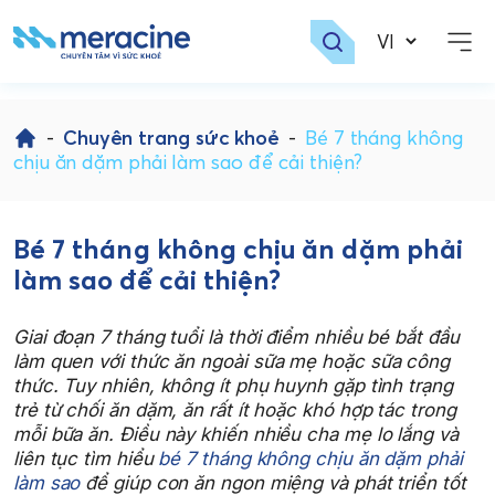
Skip
to
-
Chuyên trang sức khoẻ
-
Bé 7 tháng không
content
chịu ăn dặm phải làm sao để cải thiện?
Bé 7 tháng không chịu ăn dặm phải
làm sao để cải thiện?
Giai đoạn 7 tháng tuổi là thời điểm nhiều bé bắt đầu
làm quen với thức ăn ngoài sữa mẹ hoặc sữa công
thức. Tuy nhiên, không ít phụ huynh gặp tình trạng
trẻ từ chối ăn dặm, ăn rất ít hoặc khó hợp tác trong
mỗi bữa ăn. Điều này khiến nhiều cha mẹ lo lắng và
liên tục tìm hiểu
bé 7 tháng không chịu ăn dặm phải
làm sao
để giúp con ăn ngon miệng và phát triển tốt