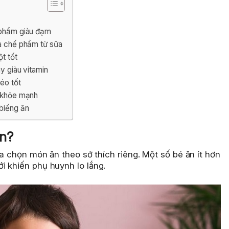
c phẩm giàu đạm
và chế phẩm từ sữa
ột tốt
ây giàu vitamin
béo tốt
n khỏe mạnh
 biếng ăn
ăn?
ựa chọn món ăn theo sở thích riêng. Một số bé ăn ít hơn
i khiến phụ huynh lo lắng.