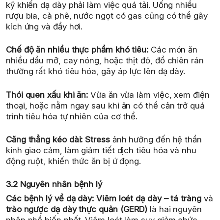
kỹ khiến dạ dày phải làm việc quá tải. Uống nhiều
rượu bia, cà phê, nước ngọt có gas cũng có thể gây
kích ứng và đầy hơi.
Chế độ ăn nhiều thực phẩm khó tiêu:
Các món ăn
nhiều dầu mỡ, cay nóng, hoặc thịt đỏ, đồ chiên rán
thường rất khó tiêu hóa, gây áp lực lên dạ dày.
Thói quen xấu khi ăn:
Vừa ăn vừa làm việc, xem điện
thoại, hoặc nằm ngay sau khi ăn có thể cản trở quá
trình tiêu hóa tự nhiên của cơ thể.
Căng thẳng kéo dài:
Stress
ảnh hưởng đến hệ thần
kinh giao cảm, làm giảm tiết dịch tiêu hóa và nhu
động ruột, khiến thức ăn bị ứ đọng.
3.2 Nguyên nhân bệnh lý
Các bệnh lý về dạ dày:
Viêm loét dạ dày – tá tràng
và
trào ngược dạ dày thực quản (GERD)
là hai nguyên
nhân phổ biến nhất. Viêm loét làm suy giảm chức