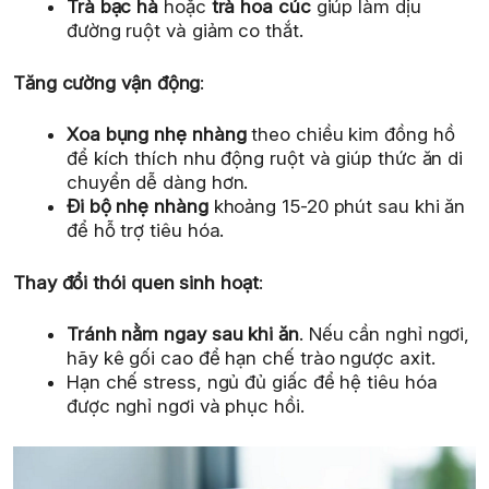
Trà bạc hà
hoặc
trà hoa cúc
giúp làm dịu
đường ruột và giảm co thắt.
Tăng cường vận động
:
Xoa bụng nhẹ nhàng
theo chiều kim đồng hồ
để kích thích nhu động ruột và giúp thức ăn di
chuyển dễ dàng hơn.
Đi bộ nhẹ nhàng
khoảng 15-20 phút sau khi ăn
để hỗ trợ tiêu hóa.
Thay đổi thói quen sinh hoạt
:
Tránh nằm ngay sau khi ăn
. Nếu cần nghỉ ngơi,
hãy kê gối cao để hạn chế trào ngược axit.
Hạn chế stress, ngủ đủ giấc để hệ tiêu hóa
được nghỉ ngơi và phục hồi.