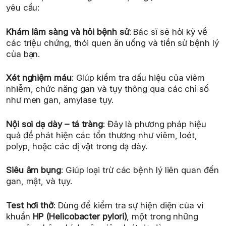
yêu cầu:
Khám lâm sàng và hỏi bệnh sử
: Bác sĩ sẽ hỏi kỹ về
các triệu chứng, thói quen ăn uống và tiền sử bệnh lý
của bạn.
Xét nghiệm máu
: Giúp kiểm tra dấu hiệu của viêm
nhiễm, chức năng gan và tụy thông qua các chỉ số
như men gan, amylase tụy.
Nội soi dạ dày – tá tràng
: Đây là phương pháp hiệu
quả để phát hiện các tổn thương như viêm, loét,
polyp, hoặc các dị vật trong dạ dày.
Siêu âm bụng
: Giúp loại trừ các bệnh lý liên quan đến
gan, mật, và tụy.
Test hơi thở
: Dùng để kiểm tra sự hiện diện của vi
khuẩn
HP (Helicobacter pylori)
, một trong những