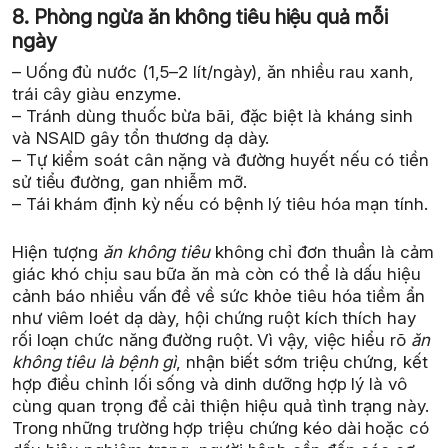
8. Phòng ngừa ăn không tiêu hiệu quả mỗi
ngày
– Uống đủ nước (1,5–2 lít/ngày), ăn nhiều rau xanh,
trái cây giàu enzyme.
– Tránh dùng thuốc bừa bãi, đặc biệt là kháng sinh
và NSAID gây tổn thương dạ dày.
– Tự kiểm soát cân nặng và đường huyết nếu có tiền
sử tiểu đường, gan nhiễm mỡ.
– Tái khám định kỳ nếu có bệnh lý tiêu hóa mạn tính.
Hiện tượng
ăn không tiêu
không chỉ đơn thuần là cảm
giác khó chịu sau bữa ăn mà còn có thể là dấu hiệu
cảnh báo nhiều vấn đề về sức khỏe tiêu hóa tiềm ẩn
như viêm loét dạ dày, hội chứng ruột kích thích hay
rối loạn chức năng đường ruột. Vì vậy, việc hiểu rõ
ăn
không tiêu là bệnh gì
, nhận biết sớm triệu chứng, kết
hợp điều chỉnh lối sống và dinh dưỡng hợp lý là vô
cùng quan trọng để cải thiện hiệu quả tình trạng này.
Trong những trường hợp triệu chứng kéo dài hoặc có