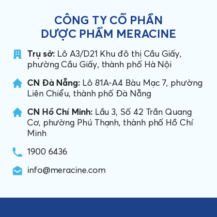
CÔNG TY CỔ PHẦN
DƯỢC PHẨM MERACINE
Trụ sở:
Lô A3/D21 Khu đô thị Cầu Giấy,
phường Cầu Giấy, thành phố Hà Nội
CN Đà Nẵng:
Lô 81A-A4 Bàu Mạc 7, phường
Liên Chiểu, thành phố Đà Nẵng
CN Hồ Chí Minh:
Lầu 3, Số 42 Trần Quang
Cơ, phường Phú Thạnh, thành phố Hồ Chí
Minh
1900 6436
info@meracine.com