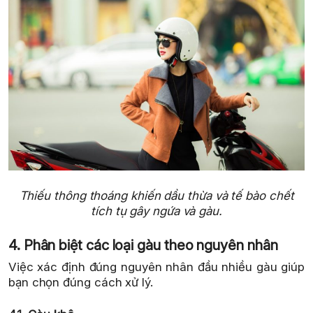
Thiếu thông thoáng khiến dầu thừa và tế bào chết
tích tụ gây ngứa và gàu.
4. Phân biệt các loại gàu theo nguyên nhân
Việc xác định đúng nguyên nhân đầu nhiều gàu giúp
bạn chọn đúng cách xử lý.