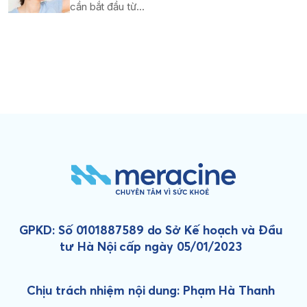
cần bắt đầu từ...
GPKD: Số 0101887589 do Sở Kế hoạch và Đầu
tư Hà Nội cấp ngày 05/01/2023
Chịu trách nhiệm nội dung: Phạm Hà Thanh