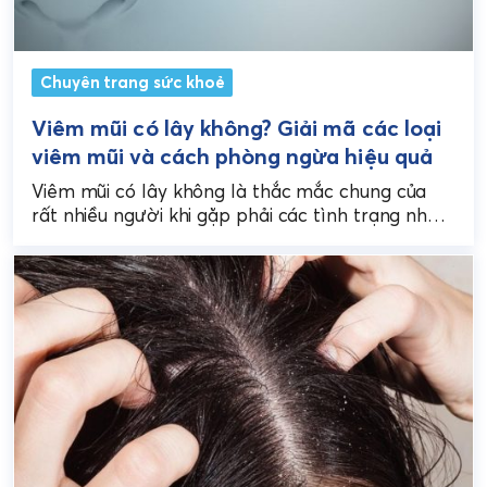
Chuyên trang sức khoẻ
Viêm mũi có lây không? Giải mã các loại
viêm mũi và cách phòng ngừa hiệu quả
Viêm mũi có lây không là thắc mắc chung của
rất nhiều người khi gặp phải các tình trạng như
hắt hơi liên tục, chảy...