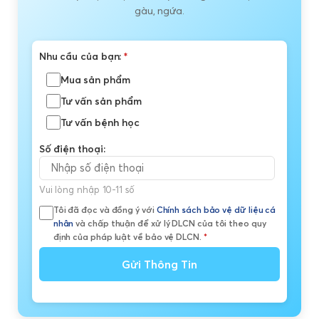
gàu, ngứa.
Nhu cầu của bạn:
*
Mua sản phẩm
Tư vấn sản phẩm
Tư vấn bệnh học
Số điện thoại:
Vui lòng nhập 10-11 số
Tôi đã đọc và đồng ý với
Chính sách bảo vệ dữ liệu cá
nhân
và chấp thuận để xử lý DLCN của tôi theo quy
định của pháp luật về bảo vệ DLCN.
*
Gửi Thông Tin