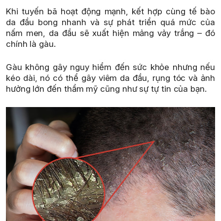
Khi tuyến bã hoạt động mạnh, kết hợp cùng tế bào
da đầu bong nhanh và sự phát triển quá mức của
nấm men, da đầu sẽ xuất hiện mảng vảy trắng – đó
chính là gàu.
Gàu không gây nguy hiểm đến sức khỏe nhưng nếu
kéo dài, nó có thể gây viêm da đầu, rụng tóc và ảnh
hưởng lớn đến thẩm mỹ cũng như sự tự tin của bạn.