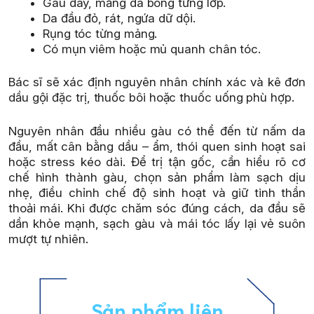
Gàu dày, mảng da bong từng lớp.
Da đầu đỏ, rát, ngứa dữ dội.
Rụng tóc từng mảng.
Có mụn viêm hoặc mủ quanh chân tóc.
Bác sĩ sẽ xác định nguyên nhân chính xác và kê đơn
dầu gội đặc trị, thuốc bôi hoặc thuốc uống phù hợp.
Nguyên nhân đầu nhiều gàu có thể đến từ nấm da
đầu, mất cân bằng dầu – ẩm, thói quen sinh hoạt sai
hoặc stress kéo dài. Để trị tận gốc, cần hiểu rõ cơ
chế hình thành gàu, chọn sản phẩm làm sạch dịu
nhẹ, điều chỉnh chế độ sinh hoạt và giữ tinh thần
thoải mái. Khi được chăm sóc đúng cách, da đầu sẽ
dần khỏe mạnh, sạch gàu và mái tóc lấy lại vẻ suôn
mượt tự nhiên.
Sản phẩm liên