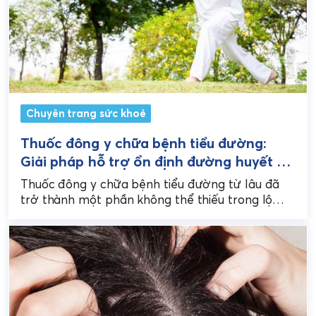
Chuyên trang sức khoẻ
Thuốc đông y chữa bệnh tiểu đường:
Giải pháp hỗ trợ ổn định đường huyết từ
thảo dược tự nhiên
Thuốc đông y chữa bệnh tiểu đường từ lâu đã
trở thành một phần không thể thiếu trong lộ
trình chăm sóc sức khỏe của...