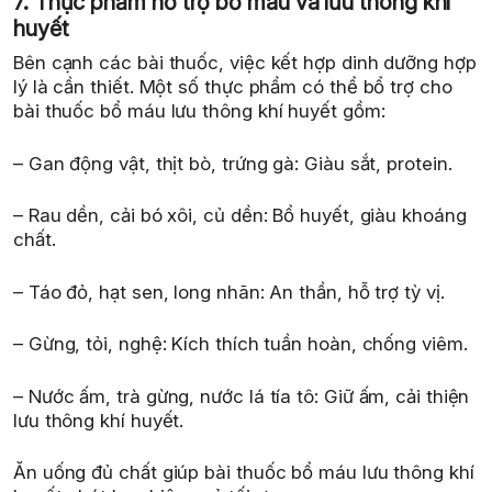
7. Thực phẩm hỗ trợ bổ máu và lưu thông khí
huyết
Bên cạnh các bài thuốc, việc kết hợp dinh dưỡng hợp
lý là cần thiết. Một số thực phẩm có thể bổ trợ cho
bài thuốc bổ máu lưu thông khí huyết gồm:
– Gan động vật, thịt bò, trứng gà: Giàu sắt, protein.
– Rau dền, cải bó xôi, củ dền: Bổ huyết, giàu khoáng
chất.
– Táo đỏ, hạt sen, long nhãn: An thần, hỗ trợ tỳ vị.
– Gừng, tỏi, nghệ: Kích thích tuần hoàn, chống viêm.
– Nước ấm, trà gừng, nước lá tía tô: Giữ ấm, cải thiện
lưu thông khí huyết.
Ăn uống đủ chất giúp bài thuốc bổ máu lưu thông khí