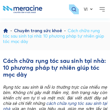
Skip
to
-
Chuyên trang sức khoẻ
-
Cách chữa rụng
content
tóc sau sinh tại nhà: 10 phương pháp tự nhiên giúp
tóc mọc dày
Cách chữa rụng tóc sau sinh tại nhà:
10 phương pháp tự nhiên giúp tóc
mọc dày
Rụng tóc sau sinh là nỗi lo thường trực của nhiều mẹ
bỉm. Không chỉ gây mất thẩm mỹ, tình trạng này còn
khiến chị em tự ti và mệt mỏi. Bài viết dưới đây sẽ
chia sẻ chi tiết những
cách chữa rụng tóc sau sinh tại
nhà
vừa an toàn, vừa hiệu quả, giúp mẹ sớm lấy lại