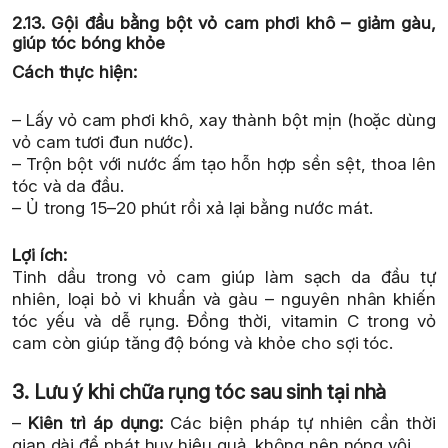
2.13. Gội đầu bằng bột vỏ cam phơi khô – giảm gàu,
giúp tóc bóng khỏe
Cách thực hiện:
– Lấy vỏ cam phơi khô, xay thành bột mịn (hoặc dùng
vỏ cam tươi đun nước).
– Trộn bột với nước ấm tạo hỗn hợp sền sệt, thoa lên
tóc và da đầu.
– Ủ trong 15–20 phút rồi xả lại bằng nước mát.
Lợi ích:
Tinh dầu trong vỏ cam giúp làm sạch da đầu tự
nhiên, loại bỏ vi khuẩn và gàu – nguyên nhân khiến
tóc yếu và dễ rụng. Đồng thời, vitamin C trong vỏ
cam còn giúp tăng độ bóng và khỏe cho sợi tóc.
3. Lưu ý khi chữa rụng tóc sau sinh tại nhà
–
Kiên trì áp dụng:
Các biện pháp tự nhiên cần thời
gian dài để phát huy hiệu quả, không nên nóng vội.