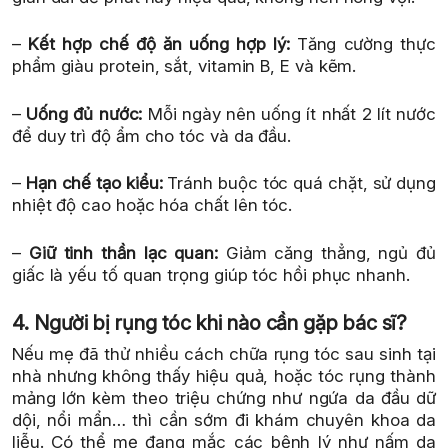
–
Kết hợp chế độ ăn uống hợp lý:
Tăng cường thực
phẩm giàu protein, sắt, vitamin B, E và kẽm.
–
Uống đủ nước:
Mỗi ngày nên uống ít nhất 2 lít nước
để duy trì độ ẩm cho tóc và da đầu.
–
Hạn chế tạo kiểu:
Tránh buộc tóc quá chặt, sử dụng
nhiệt độ cao hoặc hóa chất lên tóc.
–
Giữ tinh thần lạc quan:
Giảm căng thẳng, ngủ đủ
giấc là yếu tố quan trọng giúp tóc hồi phục nhanh.
4. Người bị rụng tóc khi nào cần gặp bác sĩ?
Nếu mẹ đã thử nhiều cách chữa rụng tóc sau sinh tại
nhà nhưng không thấy hiệu quả, hoặc tóc rụng thành
mảng lớn kèm theo triệu chứng như ngứa da đầu dữ
dội, nổi mẩn… thì cần sớm đi khám chuyên khoa da
liễu. Có thể mẹ đang mắc các bệnh lý như nấm da