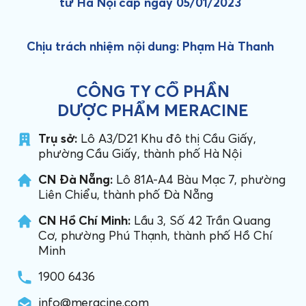
tư Hà Nội cấp ngày 05/01/2023
Chịu trách nhiệm nội dung: Phạm Hà Thanh
CÔNG TY CỔ PHẦN
DƯỢC PHẨM MERACINE
Trụ sở:
Lô A3/D21 Khu đô thị Cầu Giấy,
phường Cầu Giấy, thành phố Hà Nội
CN Đà Nẵng:
Lô 81A-A4 Bàu Mạc 7, phường
Liên Chiểu, thành phố Đà Nẵng
CN Hồ Chí Minh:
Lầu 3, Số 42 Trần Quang
Cơ, phường Phú Thạnh, thành phố Hồ Chí
Minh
1900 6436
info@meracine.com