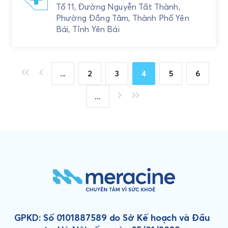
Tổ 11, Đường Nguyễn Tất Thành,
Phường Đồng Tâm, Thành Phố Yên
Bái, Tỉnh Yên Bái
«
«
...
2
3
4
5
6
»
»
...
GPKD: Số 0101887589 do Sở Kế hoạch và Đầu